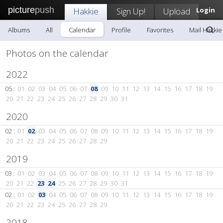
picture
push
Hakkie
Sign Up!
Upload
Login
Albums
All
Calendar
Profile
Favorites
Mail Hakkie
Photos on the calendar
2022
05 :
01
02
03
04
05
06
07
08
09
10
11
12
13
14
15
16
17
18
19
20
21
22
23
24
25
26
27
28
29
30
31
2020
02 :
01
02
03
04
05
06
07
08
09
10
11
12
13
14
15
16
17
18
19
20
21
22
23
24
25
26
27
28
29
2019
03 :
01
02
03
04
05
06
07
08
09
10
11
12
13
14
15
16
17
18
19
20
21
22
23
24
25
26
27
28
29
30
31
02 :
01
02
03
04
05
06
07
08
09
10
11
12
13
14
15
16
17
18
19
20
21
22
23
24
25
26
27
28
29
2018