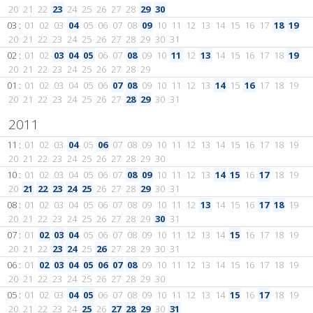
20
21
22
23
24
25
26
27
28
29
30
03 :
01
02
03
04
05
06
07
08
09
10
11
12
13
14
15
16
17
18
19
20
21
22
23
24
25
26
27
28
29
30
31
02 :
01
02
03
04
05
06
07
08
09
10
11
12
13
14
15
16
17
18
19
20
21
22
23
24
25
26
27
28
29
01 :
01
02
03
04
05
06
07
08
09
10
11
12
13
14
15
16
17
18
19
20
21
22
23
24
25
26
27
28
29
30
31
2011
11 :
01
02
03
04
05
06
07
08
09
10
11
12
13
14
15
16
17
18
19
20
21
22
23
24
25
26
27
28
29
30
10 :
01
02
03
04
05
06
07
08
09
10
11
12
13
14
15
16
17
18
19
20
21
22
23
24
25
26
27
28
29
30
31
08 :
01
02
03
04
05
06
07
08
09
10
11
12
13
14
15
16
17
18
19
20
21
22
23
24
25
26
27
28
29
30
31
07 :
01
02
03
04
05
06
07
08
09
10
11
12
13
14
15
16
17
18
19
20
21
22
23
24
25
26
27
28
29
30
31
06 :
01
02
03
04
05
06
07
08
09
10
11
12
13
14
15
16
17
18
19
20
21
22
23
24
25
26
27
28
29
30
05 :
01
02
03
04
05
06
07
08
09
10
11
12
13
14
15
16
17
18
19
20
21
22
23
24
25
26
27
28
29
30
31