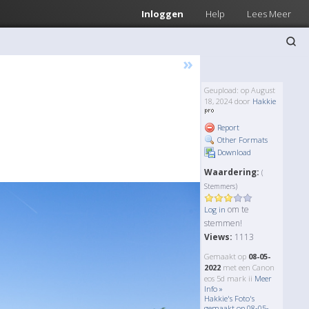
Inloggen
Help
Lees Meer
»
Geupload: op August
18, 2024 door
Hakkie
Report
Other Formats
Download
Waardering:
(
Stemmers)
om te
Log in
stemmen!
Views:
1113
Gemaakt op
08-05-
2022
met een Canon
eos 5d mark ii
Meer
Info »
Hakkie's Foto's
gemaakt op 08-05-