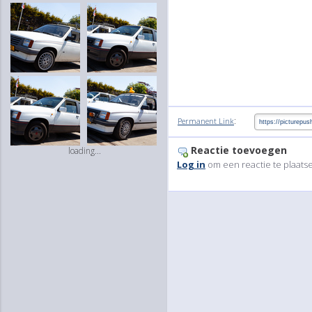
:
Permanent Link
Reactie toevoegen
loading...
Log in
om een reactie te plaats