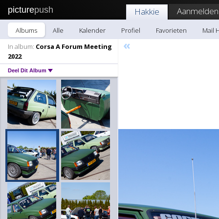
picture
push
Aanmelden
Hakkie
Albums
Alle
Kalender
Profiel
Favorieten
Mail 
«
In album:
Corsa A Forum Meeting
2022
Deel Dit Album