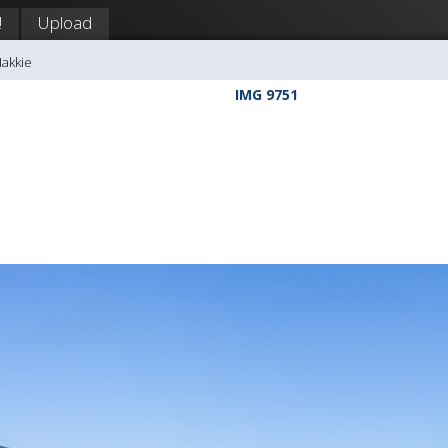
!
Upload
Hakkie
IMG 9751