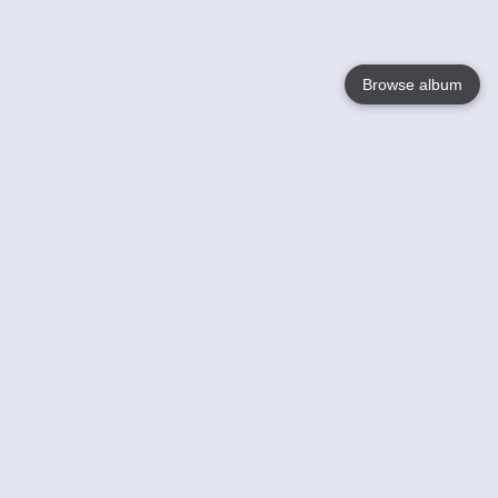
Browse album
Language
English
Nederlands
Français
Jouw
Help
Lees Meer