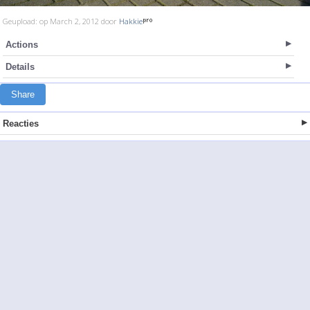
Geupload: op March 2, 2012 door
Hakkie
Actions
Details
Share
Reacties