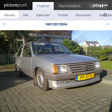
picture
push
Hakkie
Aanmelden!
Upload
Inloggen
Albums
Alle
Kalender
Profiel
Favorieten
Mail Hak
«
»
16012012004