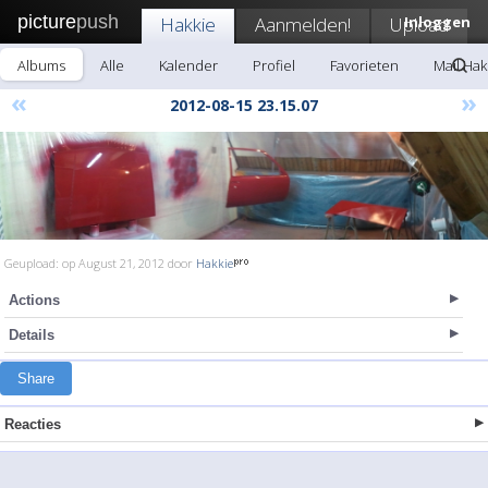
picture
push
Hakkie
Aanmelden!
Upload
Inloggen
Albums
Alle
Kalender
Profiel
Favorieten
Mail Hak
«
»
2012-08-15 23.15.07
Geupload: op August 21, 2012 door
Hakkie
Actions
Details
Share
Reacties