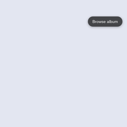
Browse album
Language
English
Nederlands
Français
Jouw
Help
Lees Meer