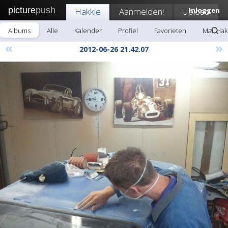
picture
push
Hakkie
Aanmelden!
Upload
Inloggen
Albums
Alle
Kalender
Profiel
Favorieten
Mail Hak
«
»
2012-06-26 21.42.07