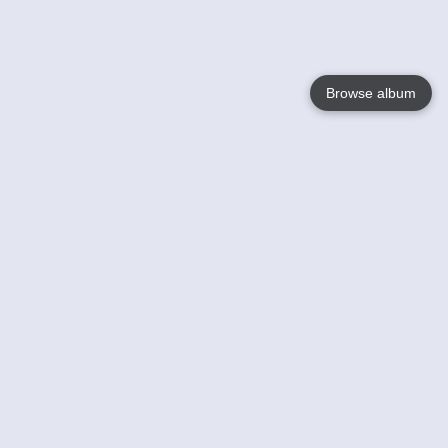
Browse album
Language
English
Nederlands
Français
Jouw
Help
Lees Meer