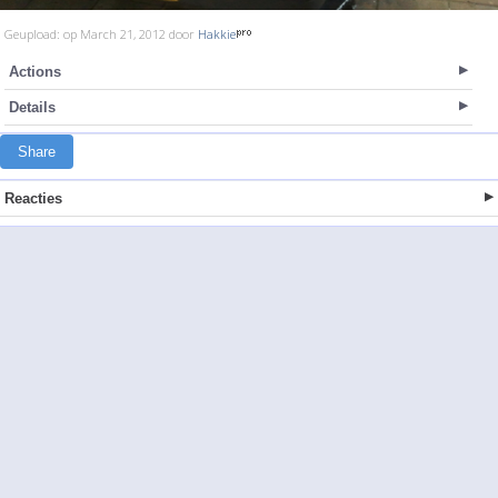
Geupload: op March 21, 2012 door
Hakkie
Actions
Details
Share
Reacties