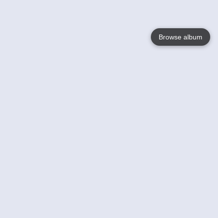
Browse album
Language
English
Nederlands
Français
Jouw
Help
Lees Meer