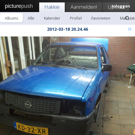
picture
push
Hakkie
Aanmelden!
Upload
Inloggen
Albums
Alle
Kalender
Profiel
Favorieten
Mail Hak
»
2012-03-18 20.24.46