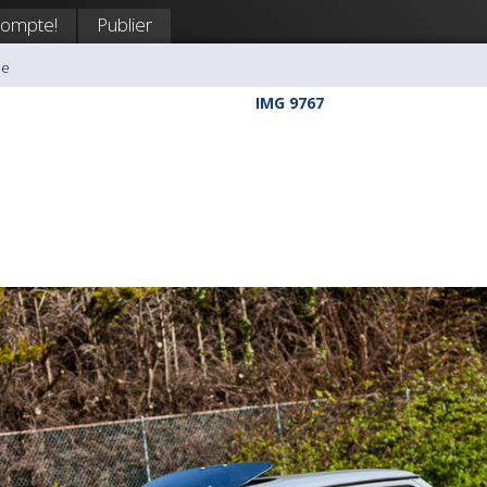
compte!
Publier
ie
IMG 9767