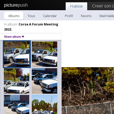
picture
push
Creer son 
Hakkie
Albums
Tous
Calendar
Profil
Favoris
Mail Hakk
In album:
Corsa A Forum Meeting
2022
Share album