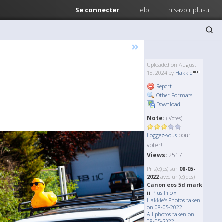
Se connecter
Help
En savoir plusu
»
Uploaded on August
18, 2024 by
Hakkie
Report
Other Formats
Download
Note:
( Votes)
pour
Loggez-vous
voter!
Views:
2517
Pris(e)(es) sur
08-05-
2022
avec un(e)(des)
Canon eos 5d mark
ii
Plus Info »
Hakkie's Photos taken
on 08-05-2022
All photos taken on
08-05-2022